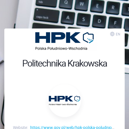
EN
Politechnika Krakowska
Website:
https://www.gov.pl/web/hpk-polska-poludniowo-wschodnia