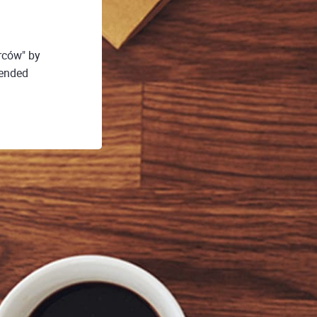
rców" by
 ended